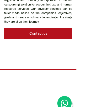
registration and company incorporation to the full 
outsourcing solution for accounting, tax, and human 
resource services. Our advisory services can be 
tailor-made based on the companies’ objectives, 
goals and needs which vary depending on the stage 
they are at on their journey.
Contact us
Hong Kong Services
Hong Kong Company Registration
Hong Kong Company Secretary
Hong Kong Registered Office Address
Hong Kong Flexible Co-Working Space
Hong Kong Cloud Accounting & Financial
Reporting