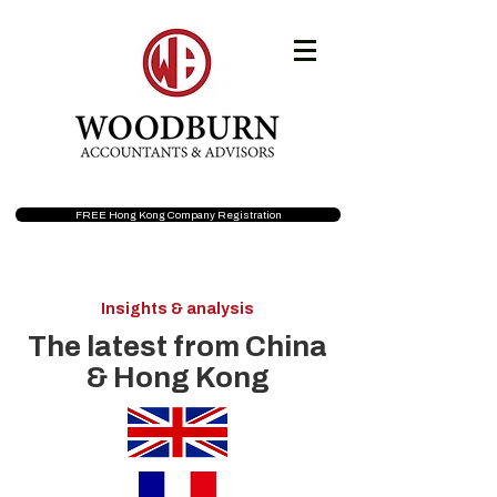
FREE Hong Kong Company Registration
Insights & analysis
The latest from China
& Hong Kong