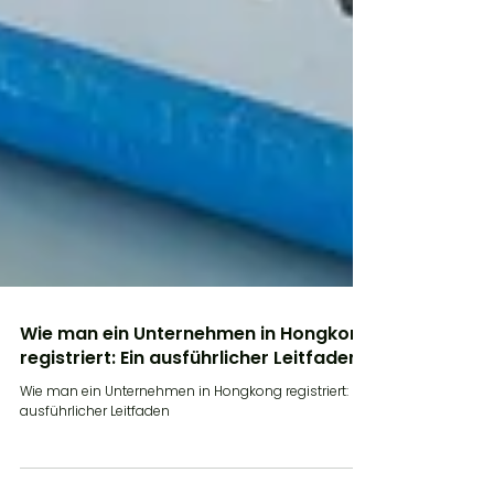
Wie man ein Unternehmen in Hongkong
registriert: Ein ausführlicher Leitfaden
Wie man ein Unternehmen in Hongkong registriert: Ein
ausführlicher Leitfaden