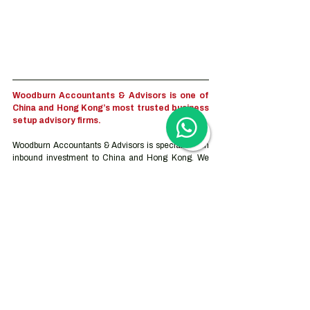
Woodburn Accountants & Advisors is one of 
China and Hong Kong’s most trusted business 
setup advisory firms.
Woodburn Accountants & Advisors is specialized in 
inbound investment to China and Hong Kong. We 
focus on eliminating the complexities of corporate 
services and compliance administration. We help 
clients with services ranging from trademark 
registration and company incorporation to the full 
outsourcing solution for accounting, tax, and human 
resource services. Our advisory services can be 
tailor-made based on the companies’ objectives, 
goals and needs which vary depending on the stage 
they are at on their journey.
Contact us