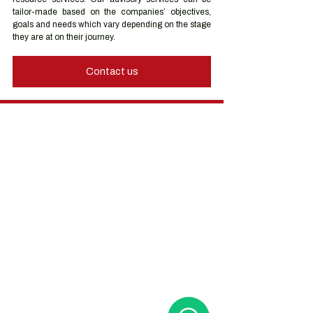
tailor-made based on the companies’ objectives, 
goals and needs which vary depending on the stage 
they are at on their journey.
Contact us
Hong Kong Services
Hong Kong Company Registration
Hong Kong Company Secretary
Hong Kong Registered Office Address
Hong Kong Flexible Co-Working Space
Hong Kong Cloud Accounting & Financial
Reporting
Hong Kong Cloud Payroll Services
Hong Kong Tax & Audit
Hong Kong Recruitment
Hong Kong Employer-of-Record
Hong Kong Visa Application
Hong Kong Trademark Registration
China Services