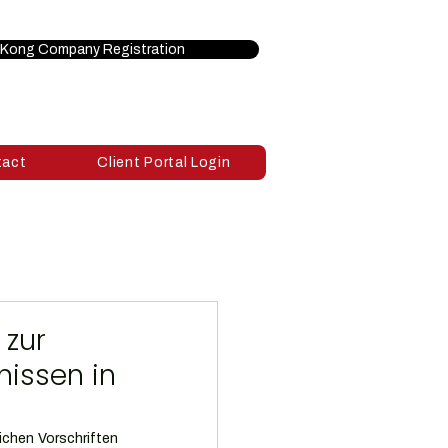
Kong Company Registration
tact
Client Portal Login
 zur
nissen in
ichen Vorschriften 