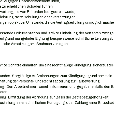
öße gegen Unternehmensrichtlinien,
ie zu erheblichen Schäden führen,
wortung, die von Behörden festgestellt wurde,
leistung trotz Schulungen oder Versetzungen,
ngen objektiver Umstände, die die Vertragserfüllung unmöglich mache
assende Dokumentation und strikte Einhaltung der Verfahren zwingend
ufgrund mangelnder Eignung beispielsweise schriftliche Leistungsb
- oder Versetzungsmaßnahmen vorliegen.
mte Schritte einhalten, um eine rechtmäßige Kündigung sicherzustell
undes: Sorgfältige Aufzeichnungen zum Kündigungsgrund sammeln.
haltung der Personal- und Rechtsabteilung zur Fallbewertung.
ng: Den Arbeitnehmer formell informieren und gegebenenfalls den Bet
eren.
ng: Ermittlung der Abfindung auf Basis der Betriebszugehörigkeit.
ustellung einer schriftlichen Kündigung oder Zahlung einer Entschädi