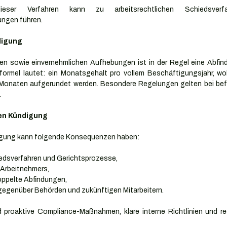
dieser Verfahren kann zu arbeitsrechtlichen Schiedsver
ungen führen.
digung
en sowie einvernehmlichen Aufhebungen ist in der Regel eine Abfindu
ormel lautet: ein Monatsgehalt pro vollem Beschäftigungsjahr, wo
Monaten aufgerundet werden. Besondere Regelungen gelten bei befr
.
ten Kündigung
gung kann folgende Konsequenzen haben:
iedsverfahren und Gerichtsprozesse,
 Arbeitnehmers,
ppelte Abfindungen,
egenüber Behörden und zukünftigen Mitarbeitern.
d proaktive Compliance-Maßnahmen, klare interne Richtlinien und re