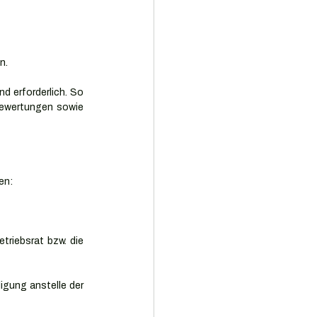
n.
 erforderlich. So 
ewertungen sowie 
en:
riebsrat bzw. die 
gung anstelle der 