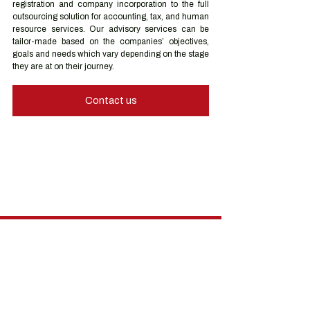
registration and company incorporation to the full 
outsourcing solution for accounting, tax, and human 
resource services. Our advisory services can be 
tailor-made based on the companies’ objectives, 
goals and needs which vary depending on the stage 
they are at on their journey.
Contact us
Hong Kong Services
Hong Kong Company Registration
Hong Kong Company Secretary
Hong Kong Registered Office Address
Hong Kong Flexible Co-Working Space
Hong Kong Cloud Accounting & Financial