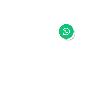
Reporting
Hong Kong Cloud Payroll Services
Hong Kong Tax & Audit
Hong Kong Recruitment
Hong Kong Employer-of-Record
Hong Kong Visa Application
Hong Kong Trademark Registration
China Services
China Company Registration
China Appointment of Supervisor
China Appointment of Finance Manager
China Cloud Accounting & Financial
Reporting
China Cloud Payroll
China Tax & Audit
China Recruitment
China Employer-of-Record
China Visa Application
China Trademark Registration
Company
About