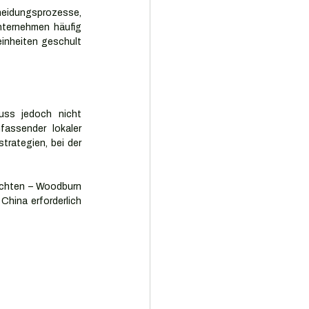
eidungsprozesse, 
ternehmen häufig 
inheiten geschult 
ss jedoch nicht 
ssender lokaler 
trategien, bei der 
chten – Woodburn 
China erforderlich 