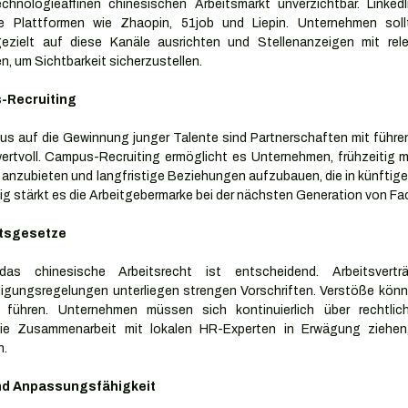
chnologieaffinen chinesischen Arbeitsmarkt unverzichtbar. LinkedIn
le Plattformen wie Zhaopin, 51job und Liepin. Unternehmen sollte
gezielt auf diese Kanäle ausrichten und Stellenanzeigen mit rel
n, um Sichtbarkeit sicherzustellen.
-Recruiting
 auf die Gewinnung junger Talente sind Partnerschaften mit führe
ertvoll. Campus-Recruiting ermöglicht es Unternehmen, frühzeitig mi
a anzubieten und langfristige Beziehungen aufzubauen, die in künftig
g stärkt es die Arbeitgebermarke bei der nächsten Generation von Fa
itsgesetze
s chinesische Arbeitsrecht ist entscheidend. Arbeitsverträg
digungsregelungen unterliegen strengen Vorschriften. Verstöße könn
führen. Unternehmen müssen sich kontinuierlich über rechtlich
die Zusammenarbeit mit lokalen HR-Experten in Erwägung ziehen,
n.
 und Anpassungsfähigkeit