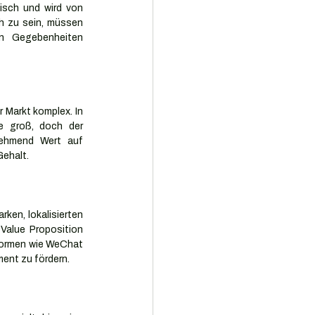
sch und wird von 
ch zu sein, müssen 
en Gegebenheiten 
 Markt komplex. In 
e groß, doch der 
ehmend Wert auf 
Gehalt.
ken, lokalisierten 
Value Proposition 
tformen wie WeChat 
ent zu fördern.