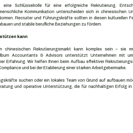
t eine Schlüsselrolle für eine erfolgreiche Rekrutierung. Entsch
menschliche Kommunikation unterscheiden sich in chinesischen Un
ormen. Recruiter und Führungskräfte sollten in diesen kulturellen Fe
bauen und stabile berufliche Beziehungen zu fördern.
stützen kann
n chinesischen Rekrutierungsmarkt kann komplex sein – sie mu
dburn Accountants & Advisors unterstützt Unternehmen mit umfa
er Erfahrung. Wir helfen Ihnen beim Aufbau effektiver Rekrutierungss
 Compliance und bei der Etablierung einer starken Arbeitgebermarke.
ungskräfte suchen oder ein lokales Team von Grund auf aufbauen mö
eratung und operative Unterstützung, die für nachhaltigen Erfolg in 