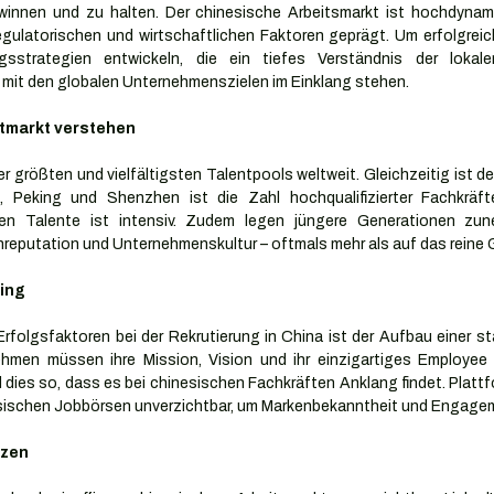
innen und zu halten. Der chinesische Arbeitsmarkt ist hochdynami
 regulatorischen und wirtschaftlichen Faktoren geprägt. Um erfolgrei
gsstrategien entwickeln, die ein tiefes Verständnis der lokal
 mit den globalen Unternehmenszielen im Einklang stehen.
tmarkt verstehen
r größten und vielfältigsten Talentpools weltweit. Gleichzeitig ist der
 Peking und Shenzhen ist die Zahl hochqualifizierter Fachkräft
n Talente ist intensiv. Zudem legen jüngere Generationen zun
nreputation und Unternehmenskultur – oftmals mehr als auf das reine 
ing
folgsfaktoren bei der Rekrutierung in China ist der Aufbau einer star
hmen müssen ihre Mission, Vision und ihr einzigartiges Employee 
nd dies so, dass es bei chinesischen Fachkräften Anklang findet. Plat
sischen Jobbörsen unverzichtbar, um Markenbekanntheit und Engagem
tzen