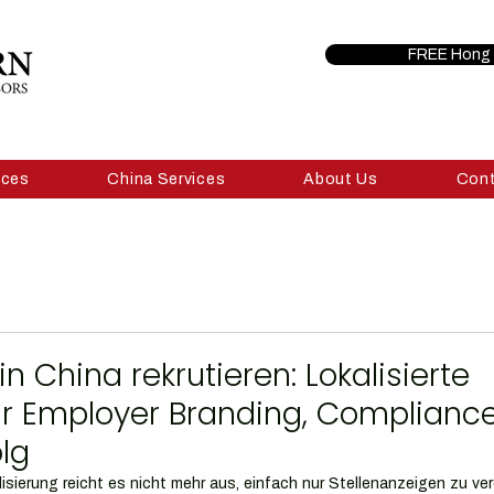
FREE Hong 
ices
China Services
About Us
Con
n China rekrutieren: Lokalisierte
ür Employer Branding, Complianc
olg
lisierung reicht es nicht mehr aus, einfach nur Stellenanzeigen zu verö