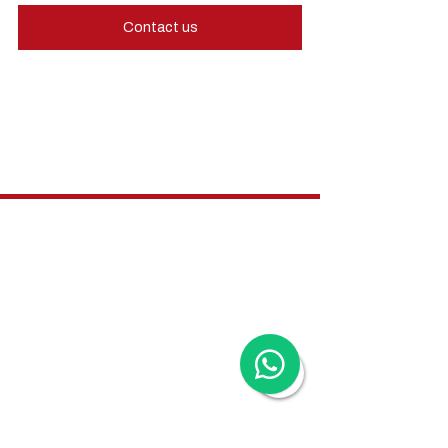
Contact us
Hong Kong Services
Hong Kong Company Registration
Hong Kong Company Secretary
Hong Kong Registered Office Address
Hong Kong Flexible Co-Working Space
Hong Kong Cloud Accounting & Financial
Reporting
Hong Kong Cloud Payroll Services
Hong Kong Tax & Audit
Hong Kong Recruitment
Hong Kong Employer-of-Record
Hong Kong Visa Application