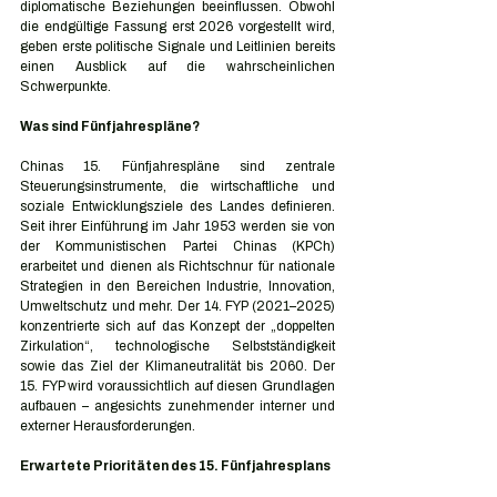
diplomatische Beziehungen beeinflussen. Obwohl 
die endgültige Fassung erst 2026 vorgestellt wird, 
geben erste politische Signale und Leitlinien bereits 
einen Ausblick auf die wahrscheinlichen 
Schwerpunkte.
Was sind Fünfjahrespläne?
Chinas 15. Fünfjahrespläne sind zentrale 
Steuerungsinstrumente, die wirtschaftliche und 
soziale Entwicklungsziele des Landes definieren. 
Seit ihrer Einführung im Jahr 1953 werden sie von 
der Kommunistischen Partei Chinas (KPCh) 
erarbeitet und dienen als Richtschnur für nationale 
Strategien in den Bereichen Industrie, Innovation, 
Umweltschutz und mehr. Der 14. FYP (2021–2025) 
konzentrierte sich auf das Konzept der „doppelten 
Zirkulation“, technologische Selbstständigkeit 
sowie das Ziel der Klimaneutralität bis 2060. Der 
15. FYP wird voraussichtlich auf diesen Grundlagen 
aufbauen – angesichts zunehmender interner und 
externer Herausforderungen.
Erwartete Prioritäten des 15. Fünfjahresplans